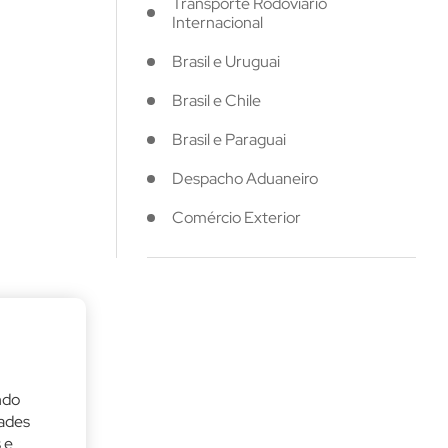
Transporte Rodoviário
Internacional
Brasil e Uruguai
Brasil e Chile
Brasil e Paraguai
Despacho Aduaneiro
Comércio Exterior
ndo
dades
 e