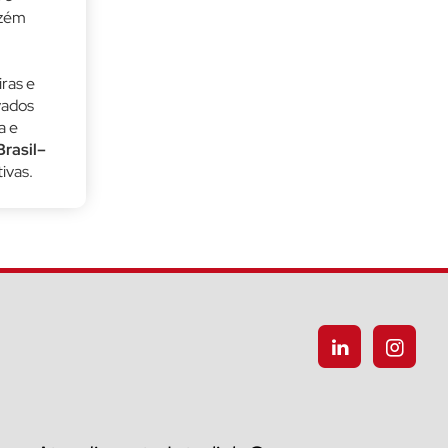
azém
iras e
vados
a e
Brasil–
ivas.