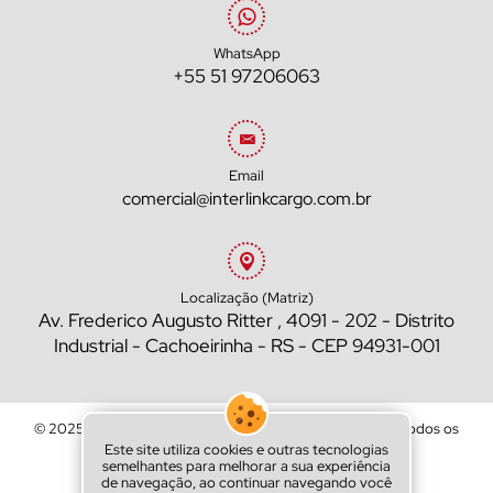
WhatsApp
+55 51 97206063
Email
comercial@interlinkcargo.com.br
Localização (Matriz)
Av. Frederico Augusto Ritter , 4091 - 202 - Distrito
Industrial - Cachoeirinha - RS - CEP 94931-001
© 2025 - Interlink Cargo | CNPJ: 94.492.899/0001-50 - Todos os
direitos reservados.
Este site utiliza cookies e outras tecnologias
semelhantes para melhorar a sua experiência
Criação de site por:
de navegação, ao continuar navegando você