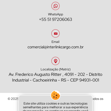
WhatsApp
+55 51 97206063
Email
comercial@interlinkcargo.com.br
Localização (Matriz)
Av. Frederico Augusto Ritter , 4091 - 202 - Distrito
Industrial - Cachoeirinha - RS - CEP 94931-001
© 2025 - Interlink Cargo | CNPJ: 94.492.899/0001-50 - Todos os
direitos reservados.
Este site utiliza cookies e outras tecnologias
semelhantes para melhorar a sua experiência
Criação de site por:
de navegação, ao continuar navegando você